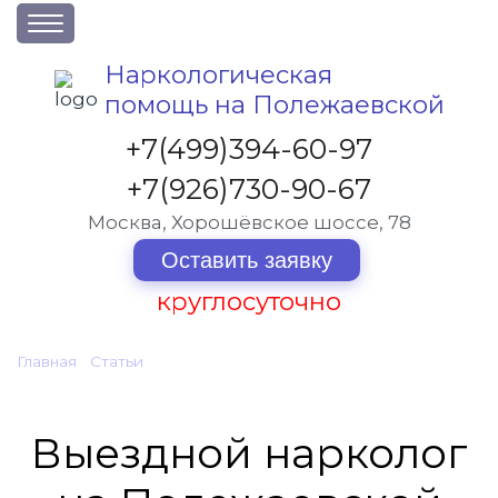
О клинике
Наркологическая
помощь на Полежаевской
Акции
Вакансии
+7(499)394-60-97
Лицензии
+7(926)730-90-67
Статьи
Москва, Хорошёвское шоссе, 78
Контакты
Оставить заявку
круглосуточно
Услуги и стоимость
Главная
•
Статьи
•
Выездной нарколог на Полежаевской
Отзывы
Вопрос-ответ
Выездной нарколог