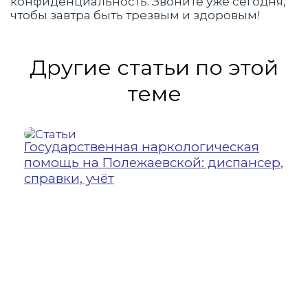
конфиденциальность. Звоните уже сегодня,
чтобы завтра быть трезвым и здоровым!
Другие статьи по этой
теме
Государственная наркологическая
21
помощь на Полежаевской: диспансер,
УЗ
справки, учёт
Ул
во
вн
го