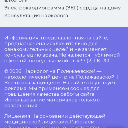
алкоголя
Электрокардиограмма (ЭКГ) сердца на дому
Консультация нарколога
Информация, представленная на сайте,
предназначена исключительно для
ознакомительных целей и не заменяет
консультацию врача. Не является публичной
офертой, определяемой ст. 437 (2) ГК РФ.
© 2026. Нарколог на Полежаевской —
наркологический центр на Полежаевской. |
Все права защищены. На сайте отсутствует
реклама. Мы применяем cookies для
повышения качества работы сайта.
Использование материалов только с
разрешения
Лицензия На основании действующей
медицинской лицензии. Работаем
официально, анонимно, круглосуточно.