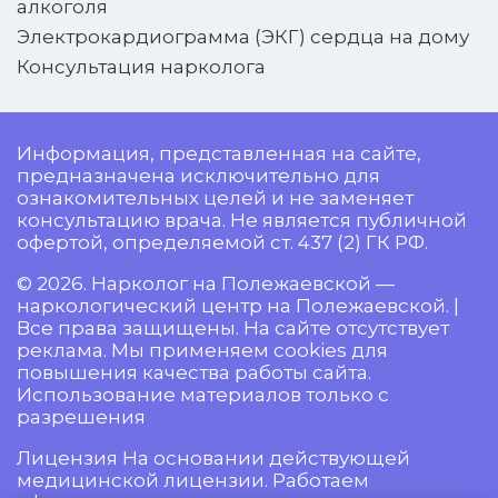
алкоголя
Электрокардиограмма (ЭКГ) сердца на дому
Консультация нарколога
Информация, представленная на сайте,
предназначена исключительно для
ознакомительных целей и не заменяет
консультацию врача. Не является публичной
офертой, определяемой ст. 437 (2) ГК РФ.
© 2026. Нарколог на Полежаевской —
наркологический центр на Полежаевской. |
Все права защищены. На сайте отсутствует
реклама. Мы применяем cookies для
повышения качества работы сайта.
Использование материалов только с
разрешения
Лицензия На основании действующей
медицинской лицензии. Работаем