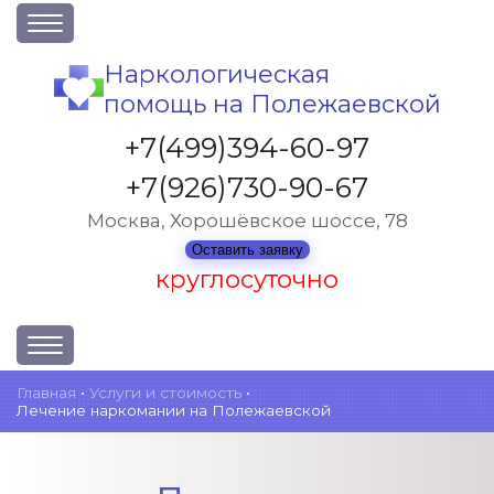
О клинике
Наркологическая
помощь на Полежаевской
Акции
Вакансии
+7(499)394-60-97
Лицензии
+7(926)730-90-67
Статьи
Москва, Хорошёвское шоссе, 78
Контакты
Оставить заявку
круглосуточно
Услуги и стоимость
Главная
•
Услуги и стоимость
•
Лечение наркомании на Полежаевской
Отзывы
Вопрос-ответ